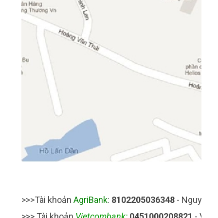
>>>Tài khoản
AgriBank
:
8102205036348
- Nguyễn 
>>> Tài khoản
Vietcombank:
0451000208821
- Vươ