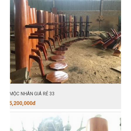
MỘC NHÂN GIÁ RẺ 33
5,200,000
đ