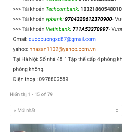
>>> Tài khoản
Techcombank:
10321860548010
- V
>>> Tài khoản
vpbank:
9704320612370900
- Vương
>>> Tài khoản
Vietin
bank:
711A53270997
- Vương 
Gmail:
quoccuongxd87@gma
il.com
yahoo:
nhasan1102@yahoo.com.vn
Tại Hà Nội: Số nhà 48
" Tập thể cấp 4 phòng không
phòng không.
Điện thoại: 0978803589
Hiển thị 1 - 15 of 79
» Mới nhất