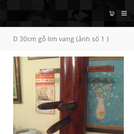
D 30cm gỗ lim vang (ảnh số 1 )