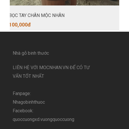
BỌC TAY CHÂN MỘC NHÂN
100,000
đ
Nhà gỗ binh thước
LIÊN HỆ VỚI MOCNHAN.VN ĐỂ CÓ TƯ
VẤN TỐT NHẤT
Fanpage:
Nhagobinhthuoc
Facebook:
quoccuongxd.vuongquoccuong