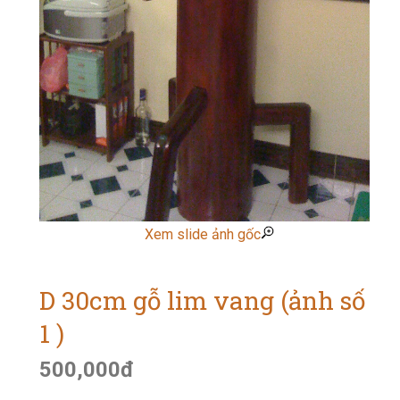
Xem slide ảnh gốc
D 30cm gỗ lim vang (ảnh số
1 )
500,000
đ