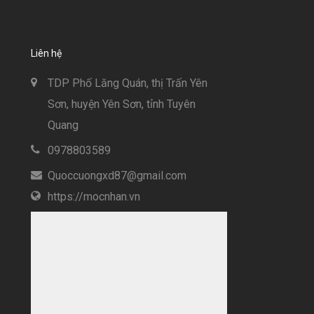
Liên hệ
TDP Phố Lăng Quán, thị Trấn Yên
Sơn, huyện Yên Sơn, tỉnh Tuyên
Quang
0978803589
Quoccuongxd87@gmail.com
https://mocnhan.vn