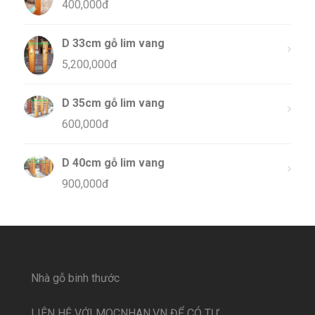
400,000
đ
D 33cm gỗ lim vang
5,200,000
đ
D 35cm gỗ lim vang
600,000
đ
D 40cm gỗ lim vang
900,000
đ
Nhà gỗ binh thước
LIÊN HỆ VỚI MOCNHAN.VN ĐỂ CÓ TƯ