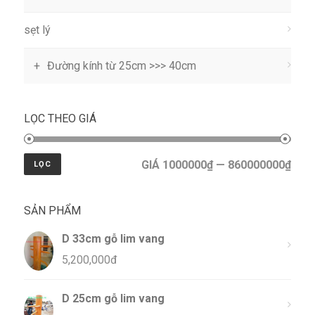
sẹt lý
Đường kính từ 25cm >>> 40cm
LỌC THEO GIÁ
GIÁ 1000000₫ — 860000000₫
LỌC
SẢN PHẨM
D 33cm gỗ lim vang
5,200,000
đ
D 25cm gỗ lim vang