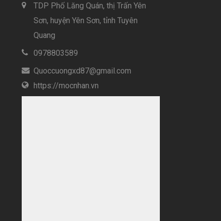
TDP Phố Lăng Quán, thị Trấn Yên
Sơn, huyện Yên Sơn, tỉnh Tuyên
Quang
0978803589
Quoccuongxd87@gmail.com
https://mocnhan.vn