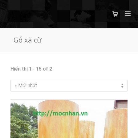
Gỗ xà cừ
Hiển thị 1 - 15 of 2
» Mới nhất