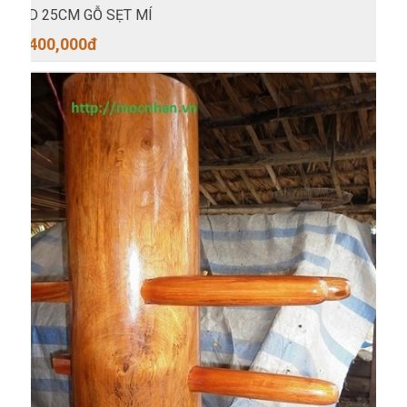
D 25CM GỖ SẸT MÍ
400,000
đ