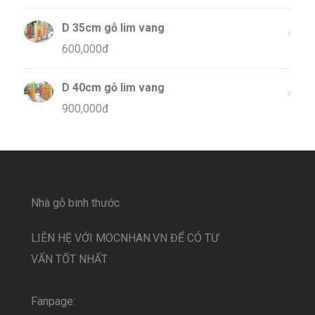
D 35cm gỗ lim vang
600,000
đ
D 40cm gỗ lim vang
900,000
đ
Nhà gỗ binh thước
LIÊN HỆ VỚI MOCNHAN.VN ĐỂ CÓ TƯ
VẤN TỐT NHẤT
Fanpage: