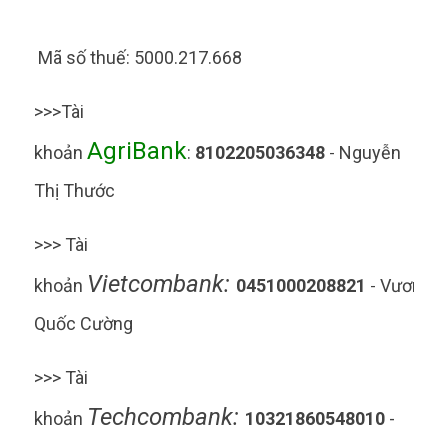
Mã số thuế: 5000.217.668
>>>Tài
AgriBank
khoản
:
8102205036348
Nguyễn
-
Thị Thước
>>>
Tài
Vietcombank:
khoản
0451000208821
Vương
-
Quốc Cường
>>>
Tài
Techcombank:
khoản
10321860548010
-