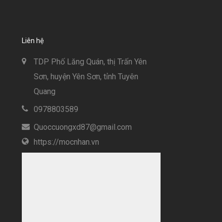
Liên hệ
TDP Phố Lăng Quán, thị Trấn Yên
Sơn, huyện Yên Sơn, tỉnh Tuyên
Quang
0978803589
Quoccuongxd87@gmail.com
https://mocnhan.vn