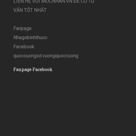
LIÊN HỆ VỚI MOCNHAN.VN ĐỂ CÓ TƯ
VẤN TỐT NHẤT
Fanpage:
Nhagobinhthuoc
Facebook:
quoccuongxd.vuongquoccuong
Fanpage Facebook