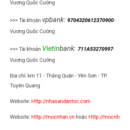
Vương Quốc Cường
vpbank:
>>>
Tài khoản
9704320612370900
-
Vương Quốc Cường
Vietin
bank:
>>>
Tài khoản
711A53270997
-
Vương Quốc Cường
Địa chỉ: km 11 - Thắng Quân - Yên Sơn - TP.
Tuyên Quang
Website:
H
ttp://nhasandantoc.com
Website:
H
ttp://mocnhan.vn
hoặc
Http://mocnhanp