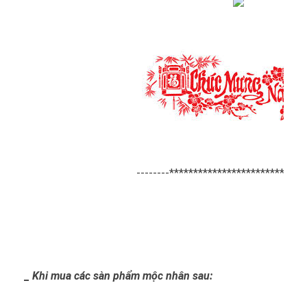
--------*****************************
_
Khi mua các sàn phẩm mộc nhân sau: