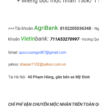
+ Miếng bọc mộc nhân 150k/ 1 mi
AgriBank
>>>Tài khoản
:
8102205036348
- Nguyễn
Vietin
bank:
khoản
711A53270997
-
Vương Quốc C
Gmail:
quoccuongxd87@gma
il.com
yahoo:
nhasan1102@yahoo.com.vn
Tại Hà Nội:
40 Phạm Hùng, gần bến xe Mỹ Đình
không quân
CHÍ PHÍ VẬN CHUYỂN MỘC NHÂN TRÊN TOÀN QUỐC