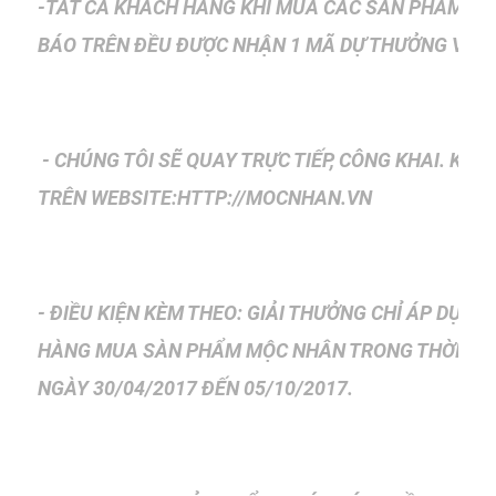
-TẤT CẢ KHÁCH HÀNG KHI MUA CÁC SÀN PHẨM M
BÁO
TRÊN ĐỀU ĐƯỢC NHẬN 1 MÃ DỰ THƯỞNG VÀO 
- CHÚNG TÔI SẼ QUAY TRỰC TIẾP, CÔNG KHAI. KẾ
TRÊN
WEBSITE:HTTP://MOCNHAN.VN
- ĐIỀU KIỆN KÈM THEO: GIẢI THƯỞNG CHỈ ÁP DỤN
HÀNG
MUA SÀN PHẨM MỘC NHÂN TRONG THỜI GIA
NGÀY
30/04/2017 ĐẾN 05/10/2017.