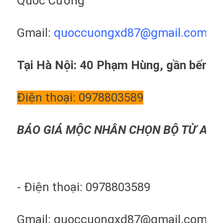
Quốc Cường
Gmail:
quoccuongxd87@gma
il.com
Tại Hà Nội: 40 Phạm Hùng, gần bến x
Điện thoại: 0978803589
BÁO GIÁ MỘC NHÂN CHỌN BỘ TỪ A >>
- Điện thoại: 0978803589
Gmail: quoccuongxd87@gmail.com