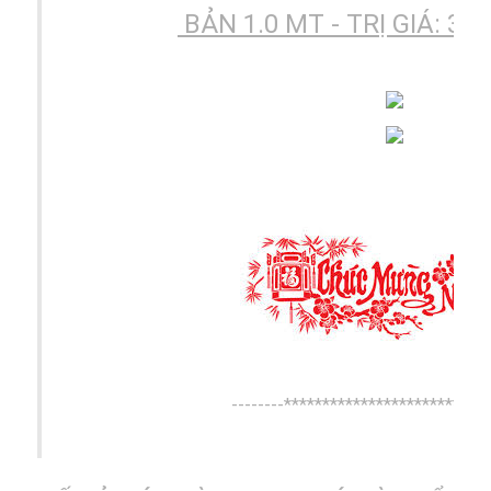
BẢN 1.0 MT - TRỊ GIÁ: 380
--------***************************