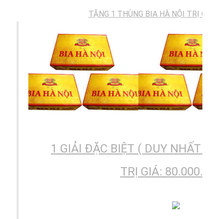
TẶNG 1 THÙNG BIA HÀ NỘI TRỊ GIÁ: 
1 GIẢI ĐẶC BIỆT ( DUY NHẤT )
TRỊ GIÁ: 80.000.00