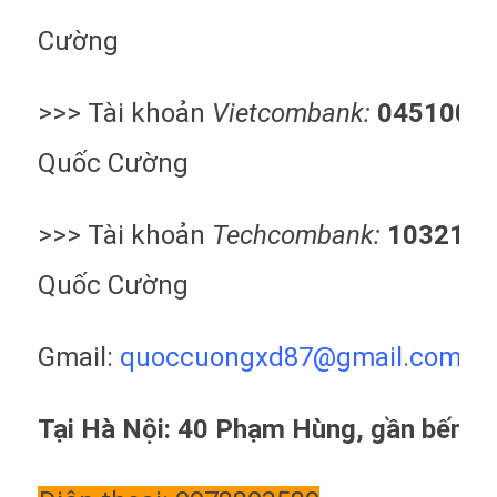
Cường
>>> Tài khoản
Vietcombank:
0451000
Quốc Cường
>>> Tài khoản
Techcombank:
1032186
Quốc Cường
Gmail:
quoccuongxd87@gma
il.com
Tại Hà Nội: 40 Phạm Hùng, gần bến x