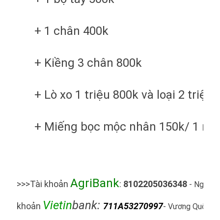
+ 1 chân 400k
+ Kiềng 3 chân 800k
+ Lò xo 1 triệu 800k và loại 2 triệu 
+ Miếng bọc mộc nhân 150k/ 1 mi
AgriBank
>>>Tài khoản
:
8102205036348
- Nguyễn
Vietin
bank:
khoản
711A53270997
-
Vương Quốc C