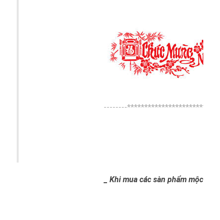
--------***************************
_
Khi mua các sàn phẩm mộc nhân