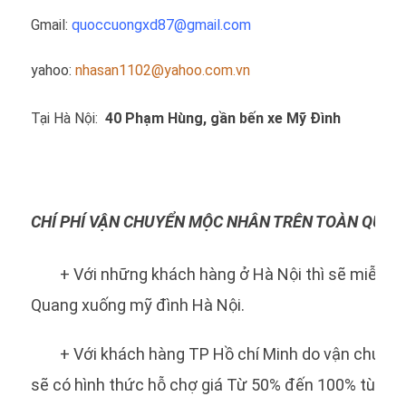
Gmail:
quoccuongxd87@gma
il.com
yahoo:
nhasan1102@yahoo.com.vn
Tại Hà Nội:
40 Phạm Hùng, gần bến xe Mỹ Đình
không quân
CHÍ PHÍ VẬN CHUYỂN MỘC NHÂN TRÊN TOÀN QUỐC
+ Với những khách hàng ở Hà Nội thì sẽ miễn ph
Quang xuống mỹ đình Hà Nội.
+ Với khách hàng TP Hồ chí Minh do vận chuyển
sẽ có hình thức hỗ chợ giá Từ 50% đến 100% tùy và