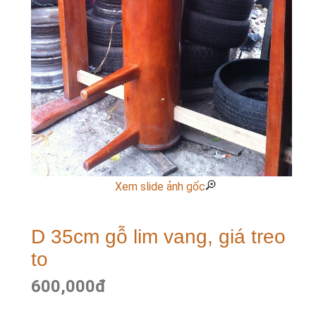
Xem slide ảnh gốc
D 35cm gỗ lim vang, giá treo
to
600,000
đ