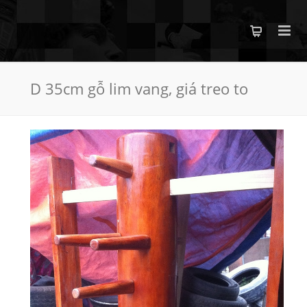
D 35cm gỗ lim vang, giá treo to