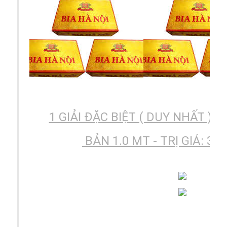
1 GIẢI ĐẶC BIỆT ( DUY NHẤT ) 1
BẢN 1.0 MT - TRỊ GIÁ: 380