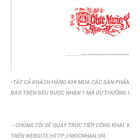
--------***************************
-TẤT CẢ KHÁCH HÀNG KHI MUA CÁC SÀN PHẨM M
BÁO
TRÊN ĐỀU ĐƯỢC NHẬN 1 MÃ DỰ THƯỞNG VÀO 
- CHÚNG TÔI SẼ QUAY TRỰC TIẾP, CÔNG KHAI. KẾ
TRÊN
WEBSITE:HTTP://MOCNHAN.VN