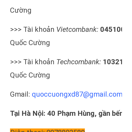
Cường
>>> Tài khoản
Vietcombank:
0451000
Quốc Cường
>>> Tài khoản
Techcombank:
1032186
Quốc Cường
Gmail:
quoccuongxd87@gma
il.com
Tại Hà Nội: 40 Phạm Hùng, gần bến x