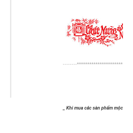
--------***************************
_
Khi mua các sàn phẩm mộc nhân