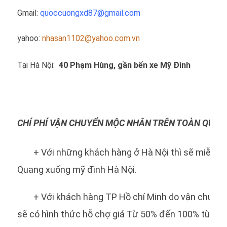
Gmail:
quoccuongxd87@gma
il.com
yahoo:
nhasan1102@yahoo.com.vn
Tại Hà Nội:
40 Phạm Hùng, gần bến xe Mỹ Đình
không quân
CHÍ PHÍ VẬN CHUYỂN MỘC NHÂN TRÊN TOÀN QUỐC
+ Với những khách hàng ở Hà Nội thì sẽ miễn ph
Quang xuống mỹ đình Hà Nội.
+ Với khách hàng TP Hồ chí Minh do vận chuyển
sẽ có hình thức hỗ chợ giá Từ 50% đến 100% tùy và