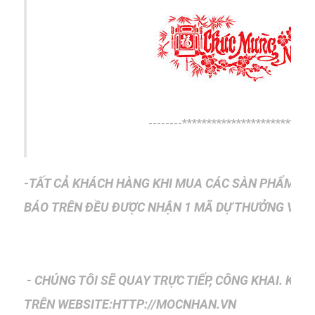
--------***************************
-TẤT CẢ KHÁCH HÀNG KHI MUA CÁC SÀN PHẨM M
BÁO
TRÊN ĐỀU ĐƯỢC NHẬN 1 MÃ DỰ THƯỞNG VÀO 
- CHÚNG TÔI SẼ QUAY TRỰC TIẾP, CÔNG KHAI. KẾ
TRÊN
WEBSITE:HTTP://MOCNHAN.VN