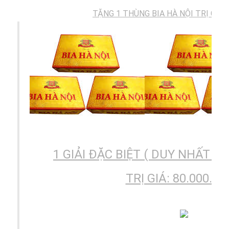
TẶNG 1 THÙNG BIA HÀ NỘI TRỊ GIÁ: 
1 GIẢI ĐẶC BIỆT ( DUY NHẤT )
TRỊ GIÁ: 80.000.00