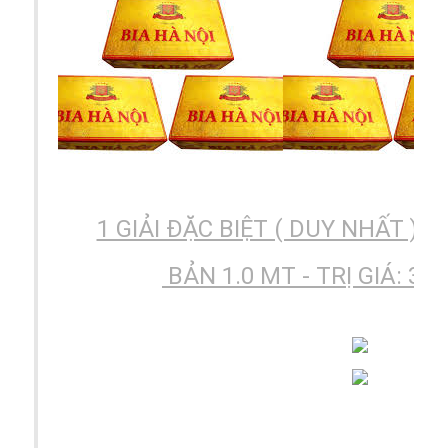
1 GIẢI ĐẶC BIỆT ( DUY NHẤT ) 1
BẢN 1.0 MT - TRỊ GIÁ: 380