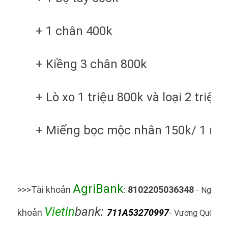
+ 1 chân 400k
+ Kiềng 3 chân 800k
+ Lò xo 1 triệu 800k và loại 2 triệu 
+ Miếng bọc mộc nhân 150k/ 1 mi
AgriBank
>>>Tài khoản
:
8102205036348
- Nguyễn
Vietin
bank:
khoản
711A53270997
-
Vương Quốc C