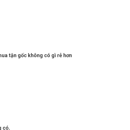
mua tận gốc không có gì rẻ hơn
g có.