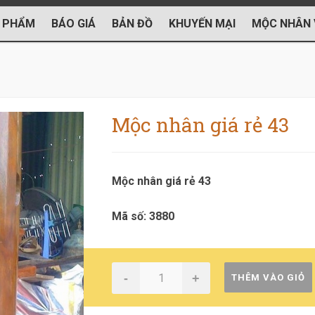
 PHẨM
BÁO GIÁ
BẢN ĐỒ
KHUYẾN MẠI
MỘC NHÂN 
Mộc nhân giá rẻ 43
Mộc nhân giá rẻ 43
Mã số: 3880
-
+
THÊM VÀO GIỎ