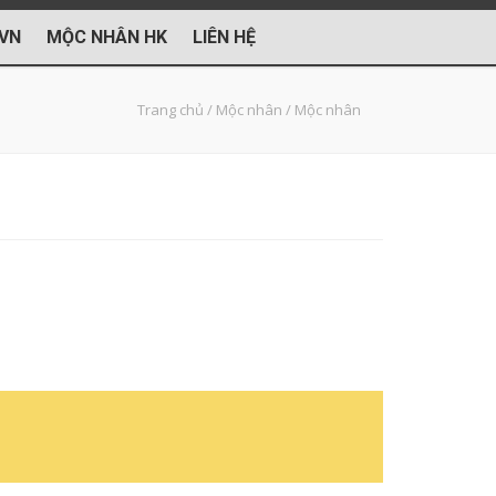
VN
MỘC NHÂN HK
LIÊN HỆ
Trang chủ
/
Mộc nhân
/
Mộc nhân