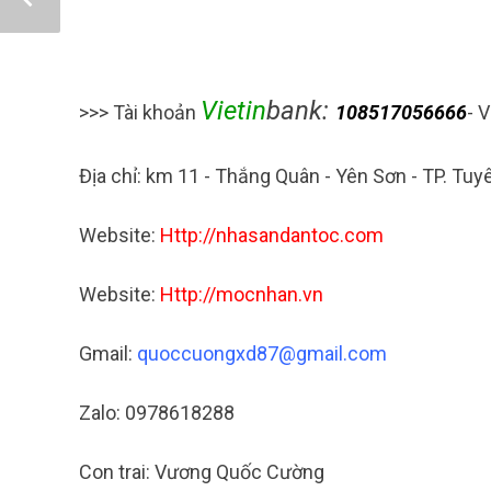
Vietin
bank:
>>>
Tài khoản
108517056666
- 
Địa chỉ: km 11 - Thắng Quân - Yên Sơn - TP. Tu
Website:
H
ttp://nhasandantoc.com
Website:
H
ttp://mocnhan.vn
Gmail:
quoccuongxd87@gma
il.com
Zalo: 0978618288
Con trai: Vương Quốc Cường